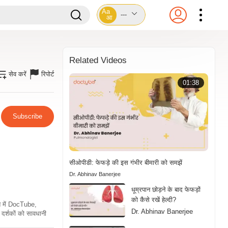
Aa
---
आ
Related Videos
सेव करें
रिपोर्ट
01:38
Subscribe
सीओपीडी: फेफड़े की इस गंभीर बीमारी को समझें
Dr. Abhinav Banerjee
धूम्रपान छोड़ने के बाद फेफड़ों
को कैसे रखें हेल्दी?
ति में DocTube,
Dr. Abhinav Banerjee
दर्शकों को सावधानी