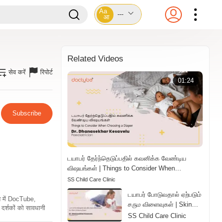
Aa
---
आ
Related Videos
सेव करें
रिपोर्ट
01:24
Subscribe
டயாபர் தேர்ந்தெடுப்பதில் கவனிக்க வேண்டிய
விஷயங்கள் | Things to Consider When
Choosing a Diaper | Tamil
SS Child Care Clinic
டயாபர் போடுவதால் ஏற்படும்
ति में DocTube,
சரும விளைவுகள் | Skin
दर्शकों को सावधानी
Effects of Wearing
SS Child Care Clinic