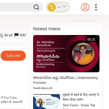
Aa
---
आ
Related Videos
सेव करें
रिपोर्ट
06:26
Subscribe
సోరియాసిస్‌ను అర్థం చేసుకోవడం | Understanding
Psoriasis
Health Above All
मुंहासोंं से बचने के लिए अपनाएं ये
ति में DocTube,
स्किन केयर रूटीन
दर्शकों को सावधानी
Skin Facts - Know The