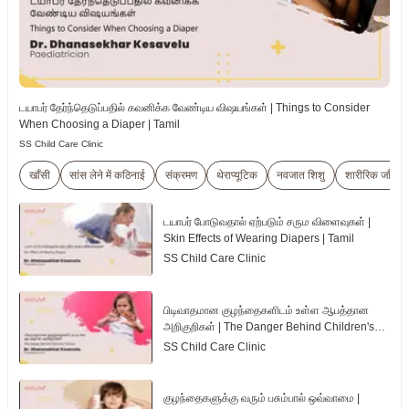
டயாபர் தேர்ந்தெடுப்பதில் கவனிக்க வேண்டிய விஷயங்கள் | Things to Consider
When Choosing a Diaper | Tamil
SS Child Care Clinic
खाँसी
सांस लेने में कठिनाई
संक्रमण
थेराप्यूटिक
नवजात शिशु
शारीरिक जाँच
டயாபர் போடுவதால் ஏற்படும் சரும விளைவுகள் |
Skin Effects of Wearing Diapers | Tamil
SS Child Care Clinic
பிடிவாதமான குழந்தைகளிடம் உள்ள ஆபத்தான
அறிகுறிகள் | The Danger Behind Children's
Tantrum | Tamil
SS Child Care Clinic
குழந்தைகளுக்கு வரும் பசும்பால் ஒவ்வாமை |