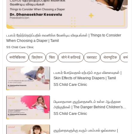
டயாபர் தேர்ந்தெடுப்பதில் கவனிக்க வேண்டிய விஷயங்கள் | Things to Consider
When Choosing a Diaper | Tamil
SS Child Care Clinic
मनोचिकित्सा
डिप्रेशन
चिंता
सोने में कठिनाई
घबराहट
थेराप्यूटिक
बच्चे
டயாபர் போடுவதால் ஏற்படும் சரும விளைவுகள் |
Skin Effects of Wearing Diapers | Tamil
SS Child Care Clinic
பிடிவாதமான குழந்தைகளிடம் உள்ள ஆபத்தான
அறிகுறிகள் | The Danger Behind Children's
Tantrum | Tamil
SS Child Care Clinic
குழந்தைகளுக்கு வரும் பசும்பால் ஒவ்வாமை |