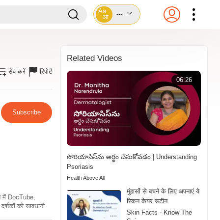
Aa
---
आ
Related Videos
सेव करें
रिपोर्ट
06:26
Subscribe
సోరియాసిస్‌ను అర్థం చేసుకోవడం | Understanding
Psoriasis
Health Above All
मुंहासोंं से बचने के लिए अपनाएं ये
ति में DocTube,
स्किन केयर रूटीन
दर्शकों को सावधानी
Skin Facts - Know The