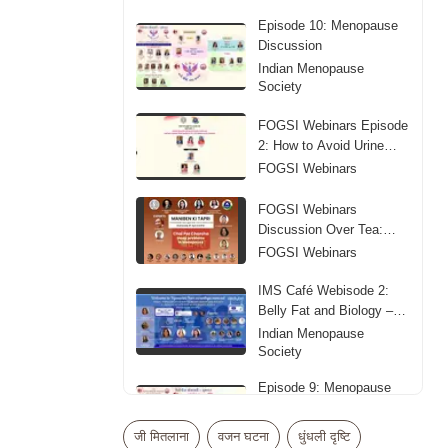
Episode 10: Menopause
Discussion
Indian Menopause
Society
FOGSI Webinars Episode
2: How to Avoid Urine
Leakage
FOGSI Webinars
FOGSI Webinars
Discussion Over Tea:
Sleep Problems in
FOGSI Webinars
Menopause
IMS Café Webisode 2:
Belly Fat and Biology –
Obesity in Midlife
Indian Menopause
Society
Episode 9: Menopause
Discussion
Indian Menopause
जी मितलाना
वजन घटना
धुंधली दृष्टि