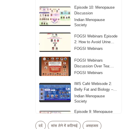
Episode 10: Menopause
Discussion
Indian Menopause
Society
FOGSI Webinars Episode
2: How to Avoid Urine
Leakage
FOGSI Webinars
FOGSI Webinars
Discussion Over Tea:
Sleep Problems in
FOGSI Webinars
Menopause
IMS Café Webisode 2:
Belly Fat and Biology –
Obesity in Midlife
Indian Menopause
Society
Episode 9: Menopause
Discussion
Indian Menopause
दर्द
सांस लेने में कठिनाई
असहजता