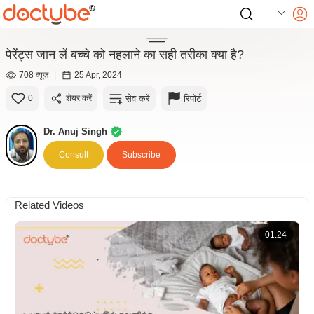
---
पेरेंट्स जान लें बच्चे को नहलाने का सही तरीका क्या है?
708 व्यूज़
|
25 Apr, 2024
सेव करें
रिपोर्ट
0
शेयर करें
Dr. Anuj Singh
Consult
Subscribe
Related Videos
01:24