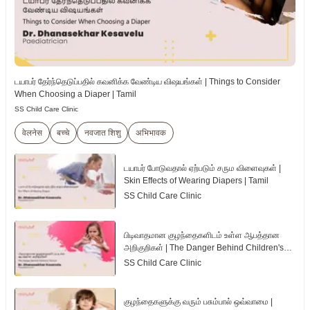
டயாபர் தேர்ந்தெடுப்பதில் கவனிக்க வேண்டிய விஷயங்கள் | Things to Consider
When Choosing a Diaper | Tamil
SS Child Care Clinic
वेलनेस
बच्चे
नवजात शिशु
अभिभावक
டயாபர் போடுவதால் ஏற்படும் சரும விளைவுகள் |
Skin Effects of Wearing Diapers | Tamil
SS Child Care Clinic
பிடிவாதமான குழந்தைகளிடம் உள்ள ஆபத்தான
அறிகுறிகள் | The Danger Behind Children's
Tantrum | Tamil
SS Child Care Clinic
குழந்தைகளுக்கு வரும் பசும்பால் ஒவ்வாமை |