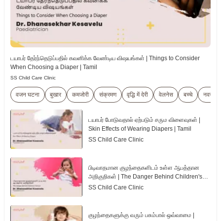
டயாபர் தேர்ந்தெடுப்பதில் கவனிக்க வேண்டிய விஷயங்கள் | Things to Consider
When Choosing a Diaper | Tamil
SS Child Care Clinic
वजन घटना
बुखार
कमजोरी
संक्रमण
वृद्धि में देरी
वेलनेस
बच्चे
नवजात 
டயாபர் போடுவதால் ஏற்படும் சரும விளைவுகள் |
Skin Effects of Wearing Diapers | Tamil
SS Child Care Clinic
பிடிவாதமான குழந்தைகளிடம் உள்ள ஆபத்தான
அறிகுறிகள் | The Danger Behind Children's
Tantrum | Tamil
SS Child Care Clinic
குழந்தைகளுக்கு வரும் பசும்பால் ஒவ்வாமை |