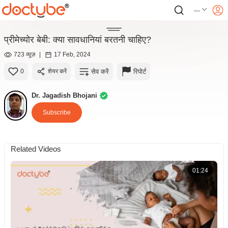
---
प्रीमेच्योर बेबी: क्या सावधानियां बरतनी चाहिए?
723 व्यूज़
|
17 Feb, 2024
सेव करें
रिपोर्ट
0
शेयर करें
Dr. Jagadish Bhojani
Subscribe
Related Videos
01:24