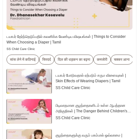
டயாபர் தேர்ந்தெடுப்பதில் கவனிக்க வேண்டிய விஷயங்கள் | Things to Consider
When Choosing a Diaper | Tamil
SS Child Care Clinic
सांस लेने में कठिनाई
सिरदर्द
दिल की धड़कन का बढ़ना
कमजोरी
चक्कर आना
थ
டயாபர் போடுவதால் ஏற்படும் சரும விளைவுகள் |
Skin Effects of Wearing Diapers | Tamil
SS Child Care Clinic
பிடிவாதமான குழந்தைகளிடம் உள்ள ஆபத்தான
அறிகுறிகள் | The Danger Behind Children's
Tantrum | Tamil
SS Child Care Clinic
குழந்தைகளுக்கு வரும் பசும்பால் ஒவ்வாமை |