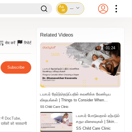
Aa
---
आ
Related Videos
सेव करें
रिपोर्ट
01:24
Subscribe
டயாபர் தேர்ந்தெடுப்பதில் கவனிக்க வேண்டிய
விஷயங்கள் | Things to Consider When
Choosing a Diaper | Tamil
SS Child Care Clinic
டயாபர் போடுவதால் ஏற்படும்
ति में DocTube,
சரும விளைவுகள் | Skin
दर्शकों को सावधानी
Effects of Wearing
SS Child Care Clinic