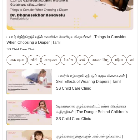
டயாபர் தேர்ந்தெடுப்பதில் கவனிக்க வேண்டிய விஷயங்கள் | Things to Consider
When Choosing a Diaper | Tamil
SS Child Care Clinic
नाक बहना
खाँसी
असहजता
वेलनेस
बच्चे
नवजात शिशु
महिला
अभिभा
டயாபர் போடுவதால் ஏற்படும் சரும விளைவுகள் |
Skin Effects of Wearing Diapers | Tamil
SS Child Care Clinic
பிடிவாதமான குழந்தைகளிடம் உள்ள ஆபத்தான
அறிகுறிகள் | The Danger Behind Children's
Tantrum | Tamil
SS Child Care Clinic
குழந்தைகளுக்கு வரும் பசும்பால் ஒவ்வாமை |