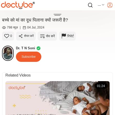
---
बच्चे को मां का दूध पिलाना क्यों जरूरी है?
798 व्यूज़
|
04 Jul, 2024
सेव करें
रिपोर्ट
0
शेयर करें
Dr. T N Soni
Subscribe
Related Videos
01:24