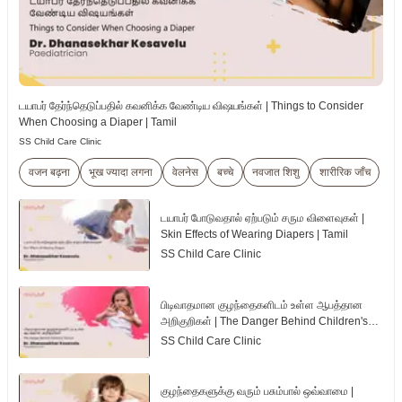
டயாபர் தேர்ந்தெடுப்பதில் கவனிக்க வேண்டிய விஷயங்கள் | Things to Consider
When Choosing a Diaper | Tamil
SS Child Care Clinic
वजन बढ़ना
भूख ज्यादा लगना
वेलनेस
बच्चे
नवजात शिशु
शारीरिक जाँच
டயாபர் போடுவதால் ஏற்படும் சரும விளைவுகள் |
Skin Effects of Wearing Diapers | Tamil
SS Child Care Clinic
பிடிவாதமான குழந்தைகளிடம் உள்ள ஆபத்தான
அறிகுறிகள் | The Danger Behind Children's
Tantrum | Tamil
SS Child Care Clinic
குழந்தைகளுக்கு வரும் பசும்பால் ஒவ்வாமை |