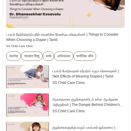
டயாபர் தேர்ந்தெடுப்பதில் கவனிக்க வேண்டிய விஷயங்கள் | Things to Consider
When Choosing a Diaper | Tamil
SS Child Care Clinic
वेलनेस
नवजात शिशु
बच्चे
अभिभावक
शारीरिक जाँच
டயாபர் போடுவதால் ஏற்படும் சரும விளைவுகள் |
Skin Effects of Wearing Diapers | Tamil
SS Child Care Clinic
பிடிவாதமான குழந்தைகளிடம் உள்ள ஆபத்தான
அறிகுறிகள் | The Danger Behind Children's
Tantrum | Tamil
SS Child Care Clinic
குழந்தைகளுக்கு வரும் பசும்பால் ஒவ்வாமை |