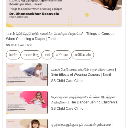
டயாபர் தேர்ந்தெடுப்பதில் கவனிக்க வேண்டிய விஷயங்கள் | Things to Consider
When Choosing a Diaper | Tamil
SS Child Care Clinic
वेलनेस
नवजात शिशु
बच्चे
अभिभावक
शारीरिक जाँच
டயாபர் போடுவதால் ஏற்படும் சரும விளைவுகள் |
Skin Effects of Wearing Diapers | Tamil
SS Child Care Clinic
பிடிவாதமான குழந்தைகளிடம் உள்ள ஆபத்தான
அறிகுறிகள் | The Danger Behind Children's
Tantrum | Tamil
SS Child Care Clinic
குழந்தைகளுக்கு வரும் பசும்பால் ஒவ்வாமை |