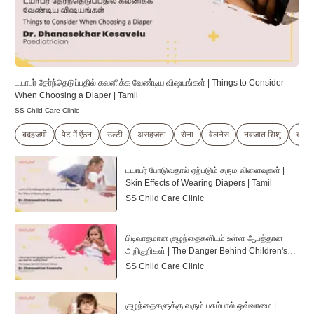
டயாபர் தேர்ந்தெடுப்பதில் கவனிக்க வேண்டிய விஷயங்கள் | Things to Consider
When Choosing a Diaper | Tamil
SS Child Care Clinic
बदहजमी
पेट में ऐंठन
उल्टी
असहजता
रोना
वेलनेस
नवजात शिशु
बच्चे
டயாபர் போடுவதால் ஏற்படும் சரும விளைவுகள் |
Skin Effects of Wearing Diapers | Tamil
SS Child Care Clinic
பிடிவாதமான குழந்தைகளிடம் உள்ள ஆபத்தான
அறிகுறிகள் | The Danger Behind Children's
Tantrum | Tamil
SS Child Care Clinic
குழந்தைகளுக்கு வரும் பசும்பால் ஒவ்வாமை |