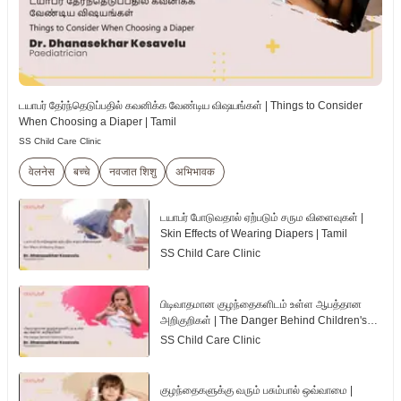
டயாபர் தேர்ந்தெடுப்பதில் கவனிக்க வேண்டிய விஷயங்கள் | Things to Consider
When Choosing a Diaper | Tamil
SS Child Care Clinic
वेलनेस
बच्चे
नवजात शिशु
अभिभावक
டயாபர் போடுவதால் ஏற்படும் சரும விளைவுகள் |
Skin Effects of Wearing Diapers | Tamil
SS Child Care Clinic
பிடிவாதமான குழந்தைகளிடம் உள்ள ஆபத்தான
அறிகுறிகள் | The Danger Behind Children's
Tantrum | Tamil
SS Child Care Clinic
குழந்தைகளுக்கு வரும் பசும்பால் ஒவ்வாமை |