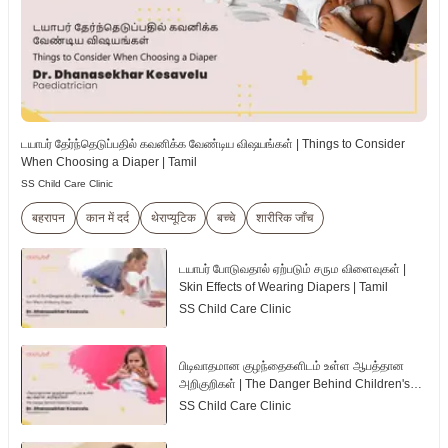
டயாபர் தேர்ந்தெடுப்பதில் கவனிக்க வேண்டிய விஷயங்கள் | Things to Consider
When Choosing a Diaper | Tamil
SS Child Care Clinic
बहरापन
कान में दर्द
थेराप्यूटिक
बच्चे
शारीरिक जाँच
டயாபர் போடுவதால் ஏற்படும் சரும விளைவுகள் |
Skin Effects of Wearing Diapers | Tamil
SS Child Care Clinic
பிடிவாதமான குழந்தைகளிடம் உள்ள ஆபத்தான
அறிகுறிகள் | The Danger Behind Children's
Tantrum | Tamil
SS Child Care Clinic