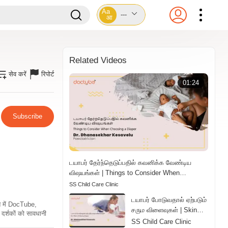
Aa
---
आ
Related Videos
सेव करें
रिपोर्ट
01:24
Subscribe
டயாபர் தேர்ந்தெடுப்பதில் கவனிக்க வேண்டிய
விஷயங்கள் | Things to Consider When
Choosing a Diaper | Tamil
SS Child Care Clinic
டயாபர் போடுவதால் ஏற்படும்
ति में DocTube,
சரும விளைவுகள் | Skin
दर्शकों को सावधानी
Effects of Wearing
SS Child Care Clinic