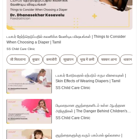
டயாபர் தேர்ந்தெடுப்பதில் கவனிக்க வேண்டிய விஷயங்கள் | Things to Consider
When Choosing a Diaper | Tamil
SS Child Care Clinic
जी मितलाना
बुखार
कमजोरी
सूखापन
भूख में कमी
चक्कर आना
थकान
டயாபர் போடுவதால் ஏற்படும் சரும விளைவுகள் |
Skin Effects of Wearing Diapers | Tamil
SS Child Care Clinic
பிடிவாதமான குழந்தைகளிடம் உள்ள ஆபத்தான
அறிகுறிகள் | The Danger Behind Children's
Tantrum | Tamil
SS Child Care Clinic
குழந்தைகளுக்கு வரும் பசும்பால் ஒவ்வாமை |