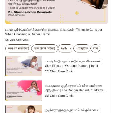
டயாபர் தேர்ந்தெடுப்பதில் கவனிக்க வேண்டிய விஷயங்கள் | Things to Consider
When Choosing a Diaper | Tamil
SS Child Care Clinic
सांस लेने में कठिनाई
सांस लेने में कठिनाई
Asthma
थेराप्यूटिक
बच्चे
டயாபர் போடுவதால் ஏற்படும் சரும விளைவுகள் |
Skin Effects of Wearing Diapers | Tamil
SS Child Care Clinic
பிடிவாதமான குழந்தைகளிடம் உள்ள ஆபத்தான
அறிகுறிகள் | The Danger Behind Children's
Tantrum | Tamil
SS Child Care Clinic
குழந்தைகளுக்கு வரும் பசும்பால் ஒவ்வாமை |