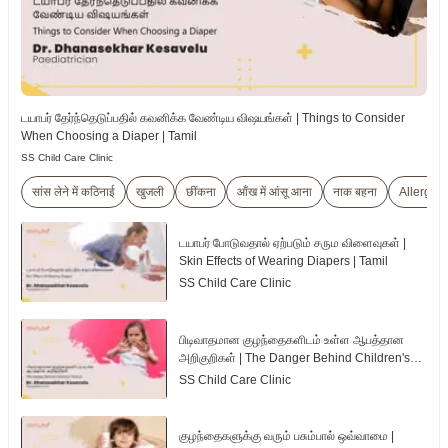
டயாபர் தேர்ந்தெடுப்பதில் கவனிக்க வேண்டிய விஷயங்கள் | Things to Consider
When Choosing a Diaper | Tamil
SS Child Care Clinic
सांस लेने में कठिनाई
खुजली
छींकना
आँख में आंसू आना
नाक बहना
Allergic
டயாபர் போடுவதால் ஏற்படும் சரும விளைவுகள் |
Skin Effects of Wearing Diapers | Tamil
SS Child Care Clinic
பிடிவாதமான குழந்தைகளிடம் உள்ள ஆபத்தான
அறிகுறிகள் | The Danger Behind Children's
Tantrum | Tamil
SS Child Care Clinic
குழந்தைகளுக்கு வரும் பசும்பால் ஒவ்வாமை |