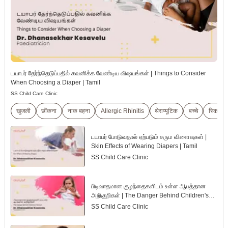
டயாபர் தேர்ந்தெடுப்பதில் கவனிக்க வேண்டிய விஷயங்கள் | Things to Consider
When Choosing a Diaper | Tamil
SS Child Care Clinic
खुजली
छींकना
नाक बहना
Allergic Rhinitis
थेराप्यूटिक
बच्चे
स्किन प्
டயாபர் போடுவதால் ஏற்படும் சரும விளைவுகள் |
Skin Effects of Wearing Diapers | Tamil
SS Child Care Clinic
பிடிவாதமான குழந்தைகளிடம் உள்ள ஆபத்தான
அறிகுறிகள் | The Danger Behind Children's
Tantrum | Tamil
SS Child Care Clinic