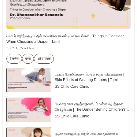
டயாபர் தேர்ந்தெடுப்பதில் கவனிக்க வேண்டிய விஷயங்கள் | Things to Consider
When Choosing a Diaper | Tamil
SS Child Care Clinic
वेलनेस
बच्चे
अभिभावक
டயாபர் போடுவதால் ஏற்படும் சரும விளைவுகள் |
Skin Effects of Wearing Diapers | Tamil
SS Child Care Clinic
பிடிவாதமான குழந்தைகளிடம் உள்ள ஆபத்தான
அறிகுறிகள் | The Danger Behind Children's
Tantrum | Tamil
SS Child Care Clinic
குழந்தைகளுக்கு வரும் பசும்பால் ஒவ்வாமை |