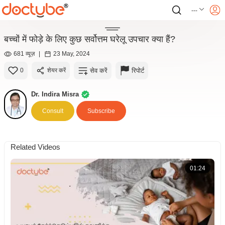
---
बच्चों में फोड़े के लिए कुछ सर्वोत्तम घरेलू उपचार क्या हैं?
681 व्यूज़
|
23 May, 2024
सेव करें
रिपोर्ट
0
शेयर करें
Dr. Indira Misra
Consult
Subscribe
Related Videos
01:24