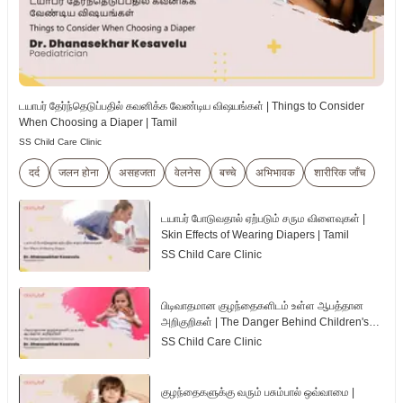
டயாபர் தேர்ந்தெடுப்பதில் கவனிக்க வேண்டிய விஷயங்கள் | Things to Consider
When Choosing a Diaper | Tamil
SS Child Care Clinic
दर्द
जलन होना
असहजता
वेलनेस
बच्चे
अभिभावक
शारीरिक जाँच
டயாபர் போடுவதால் ஏற்படும் சரும விளைவுகள் |
Skin Effects of Wearing Diapers | Tamil
SS Child Care Clinic
பிடிவாதமான குழந்தைகளிடம் உள்ள ஆபத்தான
அறிகுறிகள் | The Danger Behind Children's
Tantrum | Tamil
SS Child Care Clinic
குழந்தைகளுக்கு வரும் பசும்பால் ஒவ்வாமை |