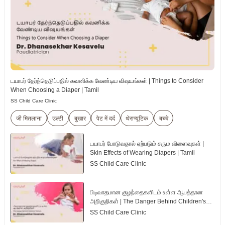
டயாபர் தேர்ந்தெடுப்பதில் கவனிக்க வேண்டிய விஷயங்கள் | Things to Consider
When Choosing a Diaper | Tamil
SS Child Care Clinic
जी मितलाना
उल्टी
बुखार
पेट में दर्द
थेराप्यूटिक
बच्चे
டயாபர் போடுவதால் ஏற்படும் சரும விளைவுகள் |
Skin Effects of Wearing Diapers | Tamil
SS Child Care Clinic
பிடிவாதமான குழந்தைகளிடம் உள்ள ஆபத்தான
அறிகுறிகள் | The Danger Behind Children's
Tantrum | Tamil
SS Child Care Clinic