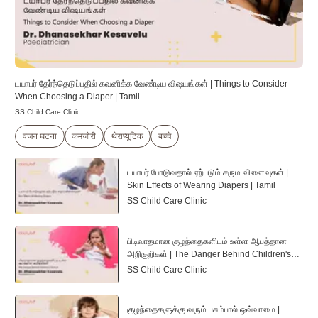
டயாபர் தேர்ந்தெடுப்பதில் கவனிக்க வேண்டிய விஷயங்கள் | Things to Consider
When Choosing a Diaper | Tamil
SS Child Care Clinic
वजन घटना
कमजोरी
थेराप्यूटिक
बच्चे
டயாபர் போடுவதால் ஏற்படும் சரும விளைவுகள் |
Skin Effects of Wearing Diapers | Tamil
SS Child Care Clinic
பிடிவாதமான குழந்தைகளிடம் உள்ள ஆபத்தான
அறிகுறிகள் | The Danger Behind Children's
Tantrum | Tamil
SS Child Care Clinic
குழந்தைகளுக்கு வரும் பசும்பால் ஒவ்வாமை |