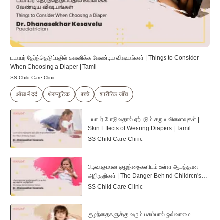
டயாபர் தேர்ந்தெடுப்பதில் கவனிக்க வேண்டிய விஷயங்கள் | Things to Consider
When Choosing a Diaper | Tamil
SS Child Care Clinic
आँख में दर्द
थेराप्यूटिक
बच्चे
शारीरिक जाँच
டயாபர் போடுவதால் ஏற்படும் சரும விளைவுகள் |
Skin Effects of Wearing Diapers | Tamil
SS Child Care Clinic
பிடிவாதமான குழந்தைகளிடம் உள்ள ஆபத்தான
அறிகுறிகள் | The Danger Behind Children's
Tantrum | Tamil
SS Child Care Clinic
குழந்தைகளுக்கு வரும் பசும்பால் ஒவ்வாமை |