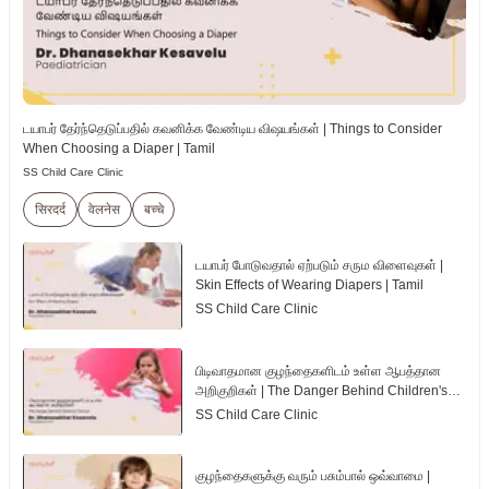
டயாபர் தேர்ந்தெடுப்பதில் கவனிக்க வேண்டிய விஷயங்கள் | Things to Consider
When Choosing a Diaper | Tamil
SS Child Care Clinic
सिरदर्द
वेलनेस
बच्चे
டயாபர் போடுவதால் ஏற்படும் சரும விளைவுகள் |
Skin Effects of Wearing Diapers | Tamil
SS Child Care Clinic
பிடிவாதமான குழந்தைகளிடம் உள்ள ஆபத்தான
அறிகுறிகள் | The Danger Behind Children's
Tantrum | Tamil
SS Child Care Clinic
குழந்தைகளுக்கு வரும் பசும்பால் ஒவ்வாமை |