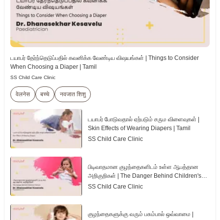
டயாபர் தேர்ந்தெடுப்பதில் கவனிக்க வேண்டிய விஷயங்கள் | Things to Consider
When Choosing a Diaper | Tamil
SS Child Care Clinic
वेलनेस
बच्चे
नवजात शिशु
டயாபர் போடுவதால் ஏற்படும் சரும விளைவுகள் |
Skin Effects of Wearing Diapers | Tamil
SS Child Care Clinic
பிடிவாதமான குழந்தைகளிடம் உள்ள ஆபத்தான
அறிகுறிகள் | The Danger Behind Children's
Tantrum | Tamil
SS Child Care Clinic
குழந்தைகளுக்கு வரும் பசும்பால் ஒவ்வாமை |