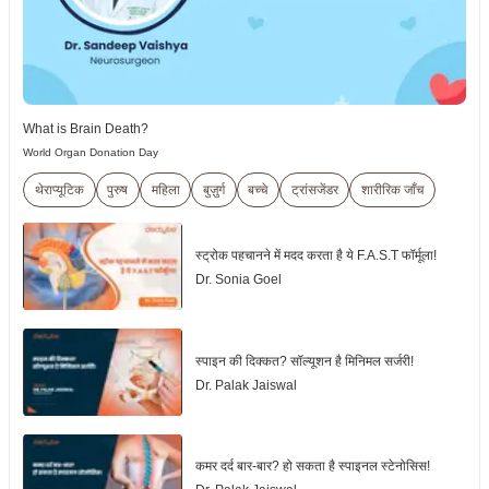
What is Brain Death?
World Organ Donation Day
थेराप्यूटिक
पुरुष
महिला
बुज़ुर्ग
बच्चे
ट्रांसजेंडर
शारीरिक जाँच
स्ट्रोक पहचानने में मदद करता है ये F.A.S.T फॉर्मूला!
Dr. Sonia Goel
स्पाइन की दिक्कत? सॉल्यूशन है मिनिमल सर्जरी!
Dr. Palak Jaiswal
कमर दर्द बार-बार? हो सकता है स्पाइनल स्टेनोसिस!