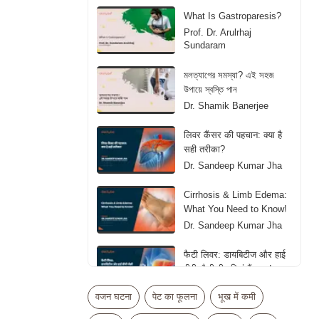
What Is Gastroparesis?
Prof. Dr. Arulrhaj
Sundaram
মলত্যাগের সমস্যা? এই সহজ
উপায়ে স্বস্তি পান
Dr. Shamik Banerjee
लिवर कैंसर की पहचान: क्या है
सही तरीका?
Dr. Sandeep Kumar Jha
Cirrhosis & Limb Edema:
What You Need to Know!
Dr. Sandeep Kumar Jha
फैटी लिवर: डायबिटीज और हाई
बीपी जैसी बीमारियां हैं वजह!
Dr. Sandeep Kumar Jha
वजन घटना
पेट का फूलना
भूख में कमी
கல்லீரல் கொழுப்பு நோய் -