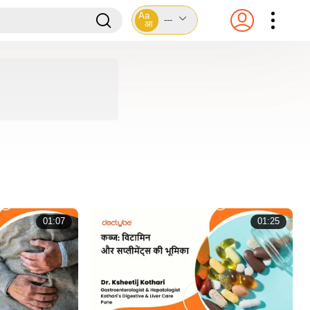
Aa
---
आ
01:07
01:25