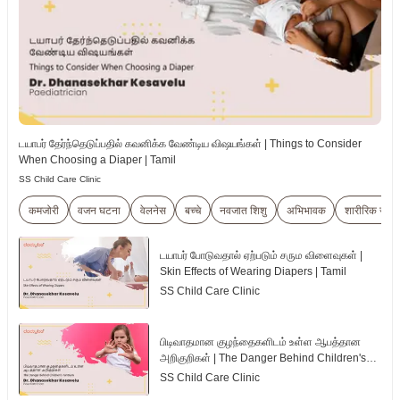
டயாபர் தேர்ந்தெடுப்பதில் கவனிக்க வேண்டிய விஷயங்கள் | Things to Consider
When Choosing a Diaper | Tamil
SS Child Care Clinic
कमजोरी
वजन घटना
वेलनेस
बच्चे
नवजात शिशु
अभिभावक
शारीरिक जाँच
டயாபர் போடுவதால் ஏற்படும் சரும விளைவுகள் |
Skin Effects of Wearing Diapers | Tamil
SS Child Care Clinic
பிடிவாதமான குழந்தைகளிடம் உள்ள ஆபத்தான
அறிகுறிகள் | The Danger Behind Children's
Tantrum | Tamil
SS Child Care Clinic