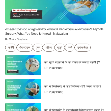
താക്കോൽദ്വാര ശസ്ത്രക്രിയ: നിങ്ങൾ അറിയേണ്ട കാര്യങ്ങൾ! Keyhole
Surgery: What You Need to Know! | Malayalam
Dr. Marina Varghese
सर्जरी
थेराप्यूटिक
पुरुष
महिला
बुज़ुर्ग
बच्चे
ट्रांसजेंडर
क्या घुटने बदलवाने के बाद वॉकर की जरूरत पड़ती है?
Dr. Vijay Bang
क्या नी रिप्लेसमेंट से पहले फिजियोथेरेपी करानी चाहिये?
Dr. Vijay Bang
क्या नी रिप्लेसमेंट के बाद यूरिनरी कैथेडर लगाना जरूरी है?