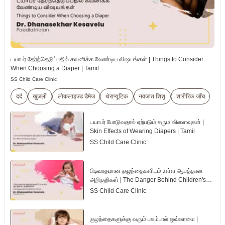
டயாபர் தேர்ந்தெடுப்பதில் கவனிக்க வேண்டிய விஷயங்கள் | Things to Consider
When Choosing a Diaper | Tamil
SS Child Care Clinic
दर्द
खुजली
लोकलाइज्ड डैमेज
थेराप्यूटिक
नवजात शिशु
शारीरिक जाँच
டயாபர் போடுவதால் ஏற்படும் சரும விளைவுகள் |
Skin Effects of Wearing Diapers | Tamil
SS Child Care Clinic
பிடிவாதமான குழந்தைகளிடம் உள்ள ஆபத்தான
அறிகுறிகள் | The Danger Behind Children's
Tantrum | Tamil
SS Child Care Clinic
குழந்தைகளுக்கு வரும் பசும்பால் ஒவ்வாமை |