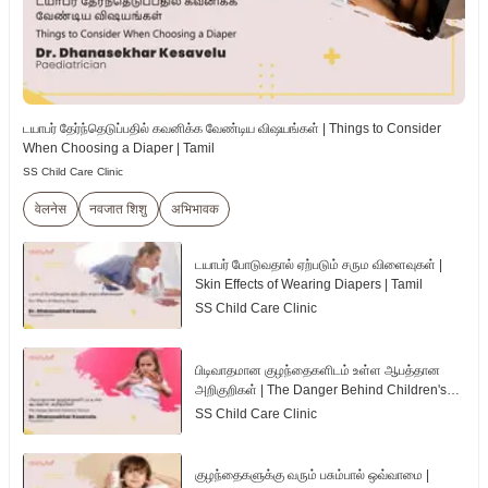
டயாபர் தேர்ந்தெடுப்பதில் கவனிக்க வேண்டிய விஷயங்கள் | Things to Consider
When Choosing a Diaper | Tamil
SS Child Care Clinic
वेलनेस
नवजात शिशु
अभिभावक
டயாபர் போடுவதால் ஏற்படும் சரும விளைவுகள் |
Skin Effects of Wearing Diapers | Tamil
SS Child Care Clinic
பிடிவாதமான குழந்தைகளிடம் உள்ள ஆபத்தான
அறிகுறிகள் | The Danger Behind Children's
Tantrum | Tamil
SS Child Care Clinic
குழந்தைகளுக்கு வரும் பசும்பால் ஒவ்வாமை |