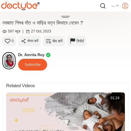
---
নবজাত শিশুর দাঁত ও মাড়ির যত্ন কিভাবে নেবেন ?
597 व्यूज़
|
27 Oct, 2023
सेव करें
रिपोर्ट
0
शेयर करें
Dr. Amrita Roy
Subscribe
Related Videos
01:24