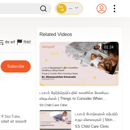
Aa
---
आ
Related Videos
सेव करें
रिपोर्ट
01:24
Subscribe
டயாபர் தேர்ந்தெடுப்பதில் கவனிக்க வேண்டிய
விஷயங்கள் | Things to Consider When
Choosing a Diaper | Tamil
SS Child Care Clinic
டயாபர் போடுவதால் ஏற்படும்
ति में DocTube,
சரும விளைவுகள் | Skin
दर्शकों को सावधानी
Effects of Wearing
SS Child Care Clinic