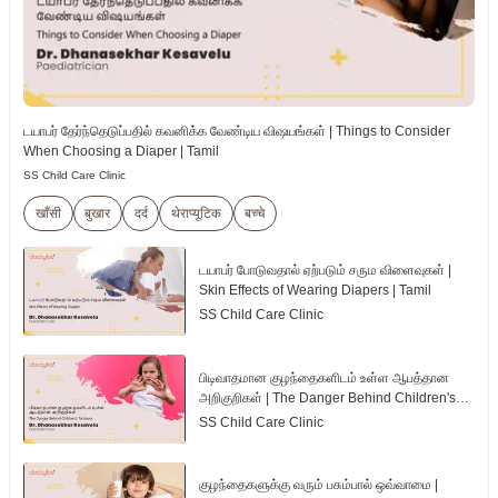
டயாபர் தேர்ந்தெடுப்பதில் கவனிக்க வேண்டிய விஷயங்கள் | Things to Consider
When Choosing a Diaper | Tamil
SS Child Care Clinic
खाँसी
बुखार
दर्द
थेराप्यूटिक
बच्चे
டயாபர் போடுவதால் ஏற்படும் சரும விளைவுகள் |
Skin Effects of Wearing Diapers | Tamil
SS Child Care Clinic
பிடிவாதமான குழந்தைகளிடம் உள்ள ஆபத்தான
அறிகுறிகள் | The Danger Behind Children's
Tantrum | Tamil
SS Child Care Clinic
குழந்தைகளுக்கு வரும் பசும்பால் ஒவ்வாமை |