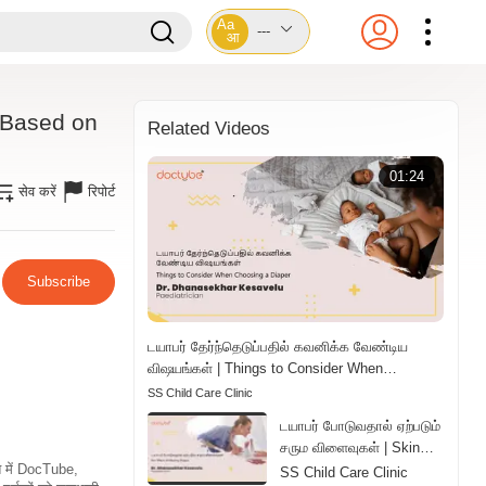
Aa
---
आ
 Based on
Related Videos
01:24
सेव करें
रिपोर्ट
Subscribe
டயாபர் தேர்ந்தெடுப்பதில் கவனிக்க வேண்டிய
விஷயங்கள் | Things to Consider When
Choosing a Diaper | Tamil
SS Child Care Clinic
டயாபர் போடுவதால் ஏற்படும்
சரும விளைவுகள் | Skin
Effects of Wearing
ति में DocTube,
SS Child Care Clinic