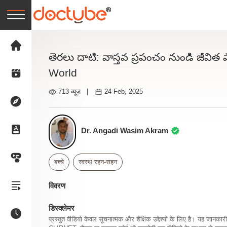
తెరలు దాటి: వాస్తవ ప్రపంచం నుండి జీవి
World
713 व्यूज़
|
24 Feb, 2025
Dr. Angadi Wasim Akram
बच्चे
स्वस्थ रहन-सहन
विवरण
डिस्क्लेमर
प्रस्तुत वीडियो केवल सूचनात्मक और शैक्षिक उद्देश्यों के लिए है। यह जान