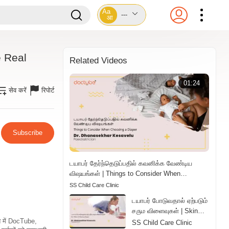
Aa
---
आ
e Real
Related Videos
01:24
सेव करें
रिपोर्ट
Subscribe
டயாபர் தேர்ந்தெடுப்பதில் கவனிக்க வேண்டிய
விஷயங்கள் | Things to Consider When
Choosing a Diaper | Tamil
SS Child Care Clinic
டயாபர் போடுவதால் ஏற்படும்
சரும விளைவுகள் | Skin
Effects of Wearing
ति में DocTube,
SS Child Care Clinic