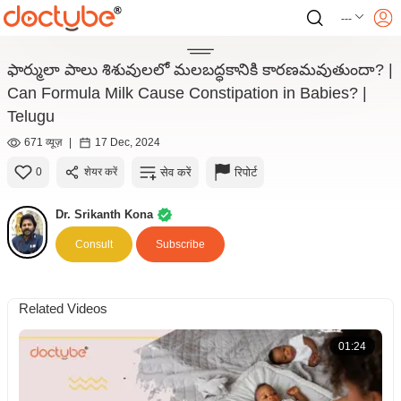
---
ఫార్ములా పాలు శిశువులలో మలబద్ధకానికి కారణమవుతుందా? |
Can Formula Milk Cause Constipation in Babies? |
Telugu
671 व्यूज़
|
17 Dec, 2024
सेव करें
रिपोर्ट
0
शेयर करें
Dr. Srikanth Kona
Consult
Subscribe
Related Videos
01:24