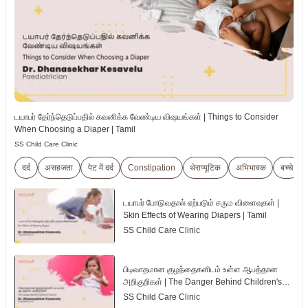
டயாபர் தேர்ந்தெடுப்பதில் கவனிக்க வேண்டிய விஷயங்கள் | Things to Consider
When Choosing a Diaper | Tamil
SS Child Care Clinic
दर्द
असहजता
पेट में दर्द
Constipation
थेराप्यूटिक
अभिभावक
बच्चे
டயாபர் போடுவதால் ஏற்படும் சரும விளைவுகள் |
Skin Effects of Wearing Diapers | Tamil
SS Child Care Clinic
பிடிவாதமான குழந்தைகளிடம் உள்ள ஆபத்தான
அறிகுறிகள் | The Danger Behind Children's
Tantrum | Tamil
SS Child Care Clinic