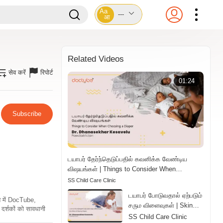
Aa
---
आ
Related Videos
सेव करें
रिपोर्ट
01:24
Subscribe
டயாபர் தேர்ந்தெடுப்பதில் கவனிக்க வேண்டிய
விஷயங்கள் | Things to Consider When
Choosing a Diaper | Tamil
SS Child Care Clinic
டயாபர் போடுவதால் ஏற்படும்
ति में DocTube,
சரும விளைவுகள் | Skin
दर्शकों को सावधानी
Effects of Wearing
SS Child Care Clinic