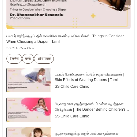
டயாபர் தேர்ந்தெடுப்பதில் கவனிக்க வேண்டிய விஷயங்கள் | Things to Consider
When Choosing a Diaper | Tamil
SS Child Care Clinic
वेलनेस
बच्चे
अभिभावक
டயாபர் போடுவதால் ஏற்படும் சரும விளைவுகள் |
Skin Effects of Wearing Diapers | Tamil
SS Child Care Clinic
பிடிவாதமான குழந்தைகளிடம் உள்ள ஆபத்தான
அறிகுறிகள் | The Danger Behind Children's
Tantrum | Tamil
SS Child Care Clinic
குழந்தைகளுக்கு வரும் பசும்பால் ஒவ்வாமை |