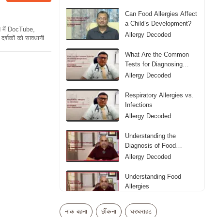
Can Food Allergies Affect
a Child’s Development?
ति में DocTube,
Allergy Decoded
दर्शकों को सावधानी
What Are the Common
Tests for Diagnosing
Respiratory Allergies?
Allergy Decoded
Respiratory Allergies vs.
Infections
Allergy Decoded
Understanding the
Diagnosis of Food
Allergies
Allergy Decoded
Understanding Food
Allergies
Allergy Decoded
नाक बहना
छींकना
घरघराहट