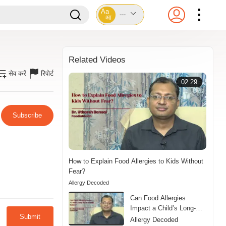
Aa
---
आ
Related Videos
सेव करें
रिपोर्ट
02:29
Subscribe
How to Explain Food Allergies to Kids Without
Fear?
Allergy Decoded
Can Food Allergies
Impact a Child’s Long-
Submit
Term Eating Habits?
Allergy Decoded