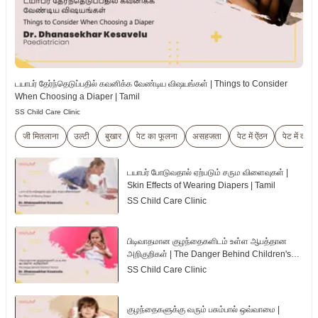
டயாபர் தேர்ந்தெடுப்பதில் கவனிக்க வேண்டிய விஷயங்கள் | Things to Consider
When Choosing a Diaper | Tamil
SS Child Care Clinic
जी मितलाना
उल्टी
बुखार
पेट का फूलना
असहजता
पेट में ऐंठन
पेट में दर्द
டயாபர் போடுவதால் ஏற்படும் சரும விளைவுகள் |
Skin Effects of Wearing Diapers | Tamil
SS Child Care Clinic
பிடிவாதமான குழந்தைகளிடம் உள்ள ஆபத்தான
அறிகுறிகள் | The Danger Behind Children's
Tantrum | Tamil
SS Child Care Clinic
குழந்தைகளுக்கு வரும் பசும்பால் ஒவ்வாமை |