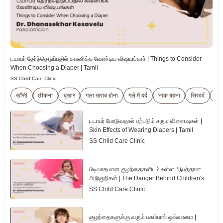
டயாபர் தேர்ந்தெடுப்பதில் கவனிக்க வேண்டிய விஷயங்கள் | Things to Consider
When Choosing a Diaper | Tamil
SS Child Care Clinic
खाँसी
छींकना
बुखार
गला खराब होना
गले में दर्द
नाक बहना
सिरदर्द
मांं
டயாபர் போடுவதால் ஏற்படும் சரும விளைவுகள் |
Skin Effects of Wearing Diapers | Tamil
SS Child Care Clinic
பிடிவாதமான குழந்தைகளிடம் உள்ள ஆபத்தான
அறிகுறிகள் | The Danger Behind Children's
Tantrum | Tamil
SS Child Care Clinic
குழந்தைகளுக்கு வரும் பசும்பால் ஒவ்வாமை |