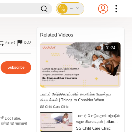
Aa
---
आ
Related Videos
सेव करें
रिपोर्ट
01:24
Subscribe
டயாபர் தேர்ந்தெடுப்பதில் கவனிக்க வேண்டிய
விஷயங்கள் | Things to Consider When
Choosing a Diaper | Tamil
SS Child Care Clinic
டயாபர் போடுவதால் ஏற்படும்
ति में DocTube,
சரும விளைவுகள் | Skin
दर्शकों को सावधानी
Effects of Wearing
SS Child Care Clinic