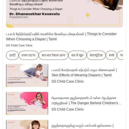
டயாபர் தேர்ந்தெடுப்பதில் கவனிக்க வேண்டிய விஷயங்கள் | Things to Consider
When Choosing a Diaper | Tamil
SS Child Care Clinic
उल्टी
वजन घटना
बार-बार पेशाब आना
मल में खून
थेराप्यूटिक
बच्चे
नवजात
டயாபர் போடுவதால் ஏற்படும் சரும விளைவுகள் |
Skin Effects of Wearing Diapers | Tamil
SS Child Care Clinic
பிடிவாதமான குழந்தைகளிடம் உள்ள ஆபத்தான
அறிகுறிகள் | The Danger Behind Children's
Tantrum | Tamil
SS Child Care Clinic
குழந்தைகளுக்கு வரும் பசும்பால் ஒவ்வாமை |